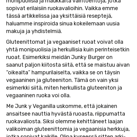
monipuolisia ja maukkaita vaihtoehtoja, jotka
sopivat erilaisiin ruokavalioihin. Vaikka emme
tässä artikkelissa jaa yksittäisiä reseptejä,
haluamme inspiroida sinua kokeilemaan uusia
makuja ja yhdistelmiä.
Gluteenittomat ja vegaaniset ruoat voivat olla
yhtä monipuolisia ja herkullisia kuin perinteisetkin
ruoat. Esimerkiksi meidän Junky Burger on
saanut paljon kiitosta siitä, että se maistuu aivan
“oikealta” hampurilaiselta, vaikka se on täysin
vegaaninen ja gluteeniton. Tämä on vain yksi
esimerkki siitä, miten herkullista gluteeniton ja
vegaaninen ruoka voi olla.
Me Junk y Veganilla uskomme, että jokainen
ansaitsee nauttia hyvästä ruoasta, riippumatta
ruokavaliosta. Siksi olemme kehittäneet laajan
valikoiman gluteenittomia ja vegaanisia herkkuja,
jotka sopivat kaikille. Olipa kyseessä sitten arki-