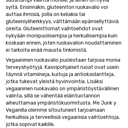
syitä. Ensinnäkin, gluteeniton ruokavalio voi
auttaa ihmisiä, joilla on keliakia tai
gluteeniyliherkkyys, välttämään epämiellyttäviä
oireita. Gluteenittomat vaihtoehdot ovat
nykyään monipuolisempia ja herkullisempia kuin
koskaan ennen, joten ruokavalion noudattaminen
ei tarkoita enää mausta tinkimistä.
Vegaaninen ruokavalio puolestaan tarjoaa monia
terveyshyötyjä. Kasvipohjaiset ruoat ovat usein
täynnä vitamiineja, kuituja ja antioksidantteja,
jotka tukevat yleistä hyvinvointia. Lisäksi
vegaaninen ruokavalio on ympäristöystävällinen
valinta, sillä se vähentää eläintuotannon
aiheuttamaa ympäristökuormitusta. Me Junk y
Veganilla olemme sitoutuneet tarjoamaan
herkullisia ja terveellisiä vegaanisia vaihtoehtoja,
jotka sopivat kaikille.