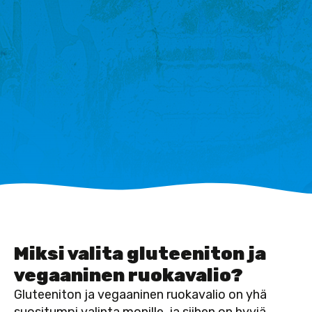
Herkulliset
gluteenittomat
vegaanivaihtoehdot
Miksi valita gluteeniton ja
vegaaninen ruokavalio?
Gluteeniton ja vegaaninen ruokavalio on yhä
suositumpi valinta monille, ja siihen on hyviä