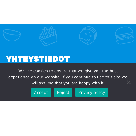
YHTEYSTIEDOT
We use cookies to ensure that we give you the best
experience on our website. If you continue to use this site we
SANOMATALO
will assume that you are happy with it.
-10% kun tilaat nouto verkkokaupastamme. Tilaa
Postikuja 2, 00100 Helsinki
nyt!
Accept
Reject
Privacy policy
p.
0440- 544632
info@junkyvegan.fi