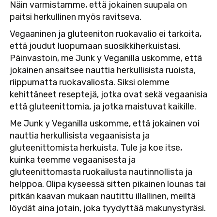
Näin varmistamme, että jokainen suupala on
paitsi herkullinen myös ravitseva.
Vegaaninen ja gluteeniton ruokavalio ei tarkoita,
että joudut luopumaan suosikkiherkuistasi.
Päinvastoin, me Junk y Veganilla uskomme, että
jokainen ansaitsee nauttia herkullisista ruoista,
riippumatta ruokavaliosta. Siksi olemme
kehittäneet reseptejä, jotka ovat sekä vegaanisia
että gluteenittomia, ja jotka maistuvat kaikille.
Me Junk y Veganilla uskomme, että jokainen voi
nauttia herkullisista vegaanisista ja
gluteenittomista herkuista. Tule ja koe itse,
kuinka teemme vegaanisesta ja
gluteenittomasta ruokailusta nautinnollista ja
helppoa. Olipa kyseessä sitten pikainen lounas tai
pitkän kaavan mukaan nautittu illallinen, meiltä
löydät aina jotain, joka tyydyttää makunystyräsi.