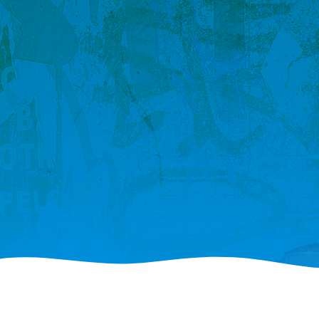
Junk y Vegan:
gluteenittomat herkut
kaikille