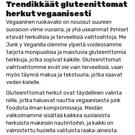
Trendikkäät gluteenittomat
herkut vegaanisesti
Vegaaninen ruokavalio on noussut suureen
suosioon viime vuosina, ja yhä useammat ihmiset
etsivät herkullisia ja terveellisiä vaihtoehtoja. Me
Junk y Veganilla olemme ylpeitä voidessamme
tarjota monipuolisia ja maistuvia gluteenittomia
herkkuja, jotka sopivat kaikille. Gluteenittomat
vaihtoehtomme eivät ole vain terveellisiä, vaan
myös täynnä makua ja tekstuuria, jotka saavat
veden kielelle.
Gluteenittomat herkut ovat täydellinen valinta
niille, jotka haluavat nauttia vegaanisesta junk
foodista ilman kompromisseja. Meidän
valikoimamme sisältää kaikkea suolaisista
herkuista makeisiin nautintoihin, ja kaikki on
valmistettu huolella valituista raaka-aineista.