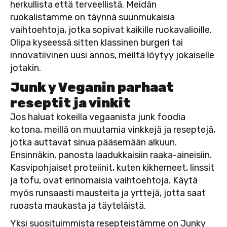
herkullista että terveellistä. Meidän
ruokalistamme on täynnä suunmukaisia
vaihtoehtoja, jotka sopivat kaikille ruokavalioille.
Olipa kyseessä sitten klassinen burgeri tai
innovatiivinen uusi annos, meiltä löytyy jokaiselle
jotakin.
Junk y Veganin parhaat
reseptit ja vinkit
Jos haluat kokeilla vegaanista junk foodia
kotona, meillä on muutamia vinkkejä ja reseptejä,
jotka auttavat sinua pääsemään alkuun.
Ensinnäkin, panosta laadukkaisiin raaka-aineisiin.
Kasvipohjaiset proteiinit, kuten kikherneet, linssit
ja tofu, ovat erinomaisia vaihtoehtoja. Käytä
myös runsaasti mausteita ja yrttejä, jotta saat
ruoasta maukasta ja täyteläistä.
Yksi suosituimmista resepteistämme on Junky