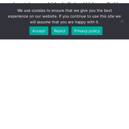
ruokaa, joka on sekä herkullista että terveellistä.
We use cookies to ensure that we give you the best
Tule ja koe itse, kuinka maukasta vegaaninen junk
experience on our website. If you continue to use this site we
food voi olla!
will assume that you are happy with it.
-10% kun tilaat nouto verkkokaupastamme. Tilaa
nyt!
Accept
Reject
Privacy policy
YHTEYSTIEDOT
SANOMATALO
Postikuja 2, 00100 Helsinki
p.
0440- 544632
info@junkyvegan.fi