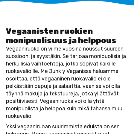
Vegaanisten ruokien
monipuolisuus ja helppous
Vegaaniruoka on viime vuosina noussut suureen
suosioon, ja syystäkin. Se tarjoaa monipuolisia ja
herkullisia vaihtoehtoja, jotka sopivat kaikille
ruokavalioille. Me Junk y Veganissa haluamme
osoittaa, että vegaaninen ruokavalio ei ole
pelkästään papuja ja salaattia, vaan se voi olla
täynnä makuja ja tekstuureja, jotka yllättävät
positiivisesti. Vegaaniruoka voi olla yhtä
monipuolista ja helppoa kuin mikä tahansa muu
ruokavalio.
Yksi vegaaniruoan suurimmista eduista on sen
helppous. Monet vegaaniset reseptit ovat