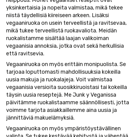
yksinkertaisia ja nopeita valmistaa, mikä tekee
niistä täydellisiä kiireiseen arkeen. Lisäksi
vegaaniruoka on usein terveellistä ja ravitsevaa,
mikä tukee terveellistä ruokavaliota. Meidän
ruokalistamme sisältää laajan valikoiman
vegaanisia annoksia, jotka ovat sekä herkullisia
että ravitsevia.
Vegaaniruoka on myös erittäin monipuolista. Se
tarjoaa loputtomasti mahdollisuuksia kokeilla
uusia makuja ja ruokalajeja. Voit valmistaa
vegaanisia versioita suosikkiruoistasi tai kokeilla
täysin uusia reseptejä. Me Junk y Veganissa
päivitämme ruokalistaamme säännöllisesti, jotta
voimme tarjota asiakkaillemme aina uusia ja
jännittäviä makuelämyksiä.
Vegaaniruoka on myös ympäristöystävällinen
valinta. Se tukee kestävää kehitystä ja vähentää