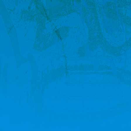
Junk y Vegan: vegaanista
ruokaa ja kotimaisia juomia