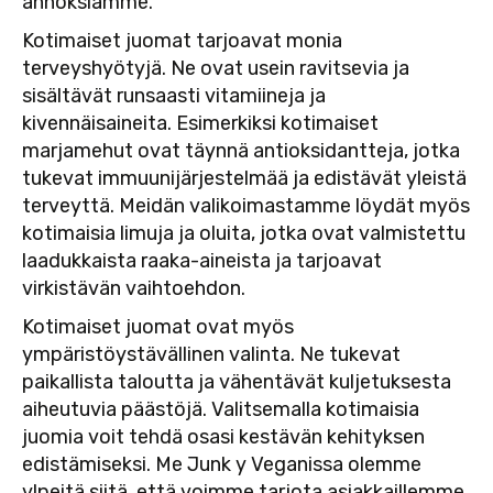
annoksiamme.
Kotimaiset juomat tarjoavat monia
terveyshyötyjä. Ne ovat usein ravitsevia ja
sisältävät runsaasti vitamiineja ja
kivennäisaineita. Esimerkiksi kotimaiset
marjamehut ovat täynnä antioksidantteja, jotka
tukevat immuunijärjestelmää ja edistävät yleistä
terveyttä. Meidän valikoimastamme löydät myös
kotimaisia limuja ja oluita, jotka ovat valmistettu
laadukkaista raaka-aineista ja tarjoavat
virkistävän vaihtoehdon.
Kotimaiset juomat ovat myös
ympäristöystävällinen valinta. Ne tukevat
paikallista taloutta ja vähentävät kuljetuksesta
aiheutuvia päästöjä. Valitsemalla kotimaisia
juomia voit tehdä osasi kestävän kehityksen
edistämiseksi. Me Junk y Veganissa olemme
ylpeitä siitä, että voimme tarjota asiakkaillemme