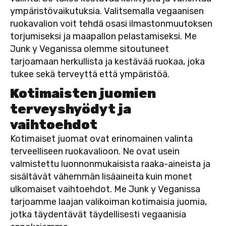
ympäristövaikutuksia. Valitsemalla vegaanisen
ruokavalion voit tehdä osasi ilmastonmuutoksen
torjumiseksi ja maapallon pelastamiseksi. Me
Junk y Veganissa olemme sitoutuneet
tarjoamaan herkullista ja kestävää ruokaa, joka
tukee sekä terveyttä että ympäristöä.
Kotimaisten juomien
terveyshyödyt ja
vaihtoehdot
Kotimaiset juomat ovat erinomainen valinta
terveelliseen ruokavalioon. Ne ovat usein
valmistettu luonnonmukaisista raaka-aineista ja
sisältävät vähemmän lisäaineita kuin monet
ulkomaiset vaihtoehdot. Me Junk y Veganissa
tarjoamme laajan valikoiman kotimaisia juomia,
jotka täydentävät täydellisesti vegaanisia