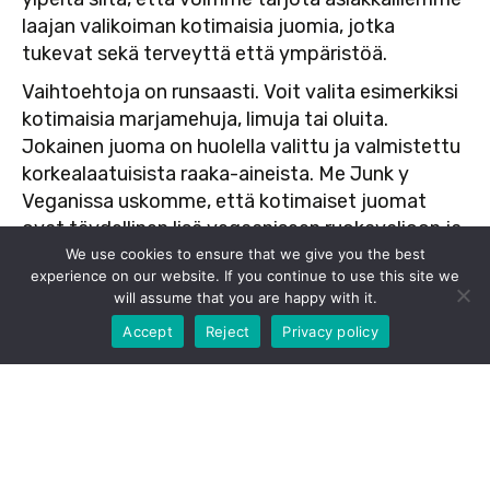
laajan valikoiman kotimaisia juomia, jotka
tukevat sekä terveyttä että ympäristöä.
Vaihtoehtoja on runsaasti. Voit valita esimerkiksi
kotimaisia marjamehuja, limuja tai oluita.
Jokainen juoma on huolella valittu ja valmistettu
korkealaatuisista raaka-aineista. Me Junk y
Veganissa uskomme, että kotimaiset juomat
ovat täydellinen lisä vegaaniseen ruokavalioon ja
tarjoavat herkullisia ja terveellisiä vaihtoehtoja
We use cookies to ensure that we give you the best
experience on our website. If you continue to use this site we
kaikille.
will assume that you are happy with it.
-10% kun tilaat nouto verkkokaupastamme. Tilaa
Yhteenvetona voidaan todeta, että
nyt!
Accept
Reject
Privacy policy
vegaaniruoka ja kotimaiset juomat ovat
erinomainen valinta terveelliseen ja kestävään
ruokavalioon. Ne tarjoavat monipuolisia ja
herkullisia vaihtoehtoja, jotka tukevat sekä
terveyttä että ympäristöä. Me Junk y Veganissa
olemme sitoutuneet tarjoamaan asiakkaillemme