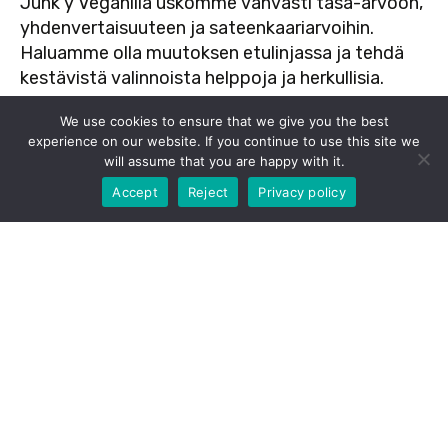
Junk y Veganilla uskomme vahvasti tasa-arvoon,
yhdenvertaisuuteen ja sateenkaariarvoihin.
Haluamme olla muutoksen etulinjassa ja tehdä
kestävistä valinnoista helppoja ja herkullisia.
Meidän ravintolamme on turvallinen tila kaikille, ja
We use cookies to ensure that we give you the best
ruokamme yhdistää ihmisiä eri taustoista.
experience on our website. If you continue to use this site we
Järjestämme säännöllisesti tapahtumia, kuten
will assume that you are happy with it.
-10% kun tilaat nouto verkkokaupastamme. Tilaa
suosittuja Drag Brunsseja, jotka tuovat yhteen
nyt!
Accept
Reject
Privacy policy
erilaisia ihmisiä nauttimaan ruoasta, juomasta ja
ainutlaatuisesta tunnelmasta. Seuraa meitä
sosiaalisessa mediassa, niin pysyt ajan tasalla
tulevista tapahtumistamme ja uusista
herkuistamme. Tule mukaan kokemaan, miten
maailmaa voi pelastaa yksi vegaaninen ateria
kerrallaan!