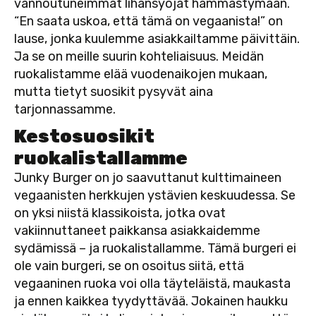
vannoutuneimmat lihansyöjät hämmästymään.
“En saata uskoa, että tämä on vegaanista!” on
lause, jonka kuulemme asiakkailtamme päivittäin.
Ja se on meille suurin kohteliaisuus. Meidän
ruokalistamme elää vuodenaikojen mukaan,
mutta tietyt suosikit pysyvät aina
tarjonnassamme.
Kestosuosikit
ruokalistallamme
Junky Burger on jo saavuttanut kulttimaineen
vegaanisten herkkujen ystävien keskuudessa. Se
on yksi niistä klassikoista, jotka ovat
vakiinnuttaneet paikkansa asiakkaidemme
sydämissä – ja ruokalistallamme. Tämä burgeri ei
ole vain burgeri, se on osoitus siitä, että
vegaaninen ruoka voi olla täyteläistä, maukasta
ja ennen kaikkea tyydyttävää. Jokainen haukku