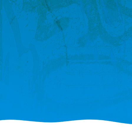
Junk y Veganin vegaaniset
klassikot