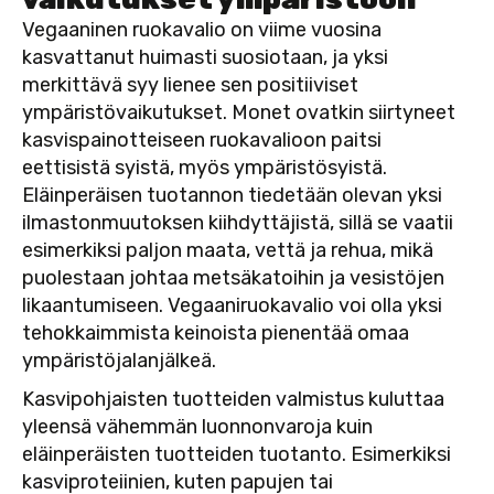
Vegaaninen ruokavalio on viime vuosina
kasvattanut huimasti suosiotaan, ja yksi
merkittävä syy lienee sen positiiviset
ympäristövaikutukset. Monet ovatkin siirtyneet
kasvispainotteiseen ruokavalioon paitsi
eettisistä syistä, myös ympäristösyistä.
Eläinperäisen tuotannon tiedetään olevan yksi
ilmastonmuutoksen kiihdyttäjistä, sillä se vaatii
esimerkiksi paljon maata, vettä ja rehua, mikä
puolestaan johtaa metsäkatoihin ja vesistöjen
likaantumiseen. Vegaaniruokavalio voi olla yksi
tehokkaimmista keinoista pienentää omaa
ympäristöjalanjälkeä.
Kasvipohjaisten tuotteiden valmistus kuluttaa
yleensä vähemmän luonnonvaroja kuin
eläinperäisten tuotteiden tuotanto. Esimerkiksi
kasviproteiinien, kuten papujen tai