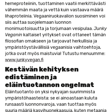
herneproteiinin, tuottaminen vaatii merkittävästi
vähemmän maata ja vettä kuin vastaava määrä
lihaproteiinia. Vegaaniruokavalion suosiminen voi
siis auttaa suojelemaan luonnon
monimuotoisuutta ja torjumaan vesipulaa.
Junky
Veganin
kaltaiset yritykset ovat ottaneet tämän
filosofian omakseen ja tarjoavat herkullisia ja
ympäristöystävällisiä vegaanisia vaihtoehtoja,
jotka ovat myös maistuvia! Tutustu menuumme:
www.junkyvegan.fi
Kestävän kehityksen
edistäminen ja
eläintuotannon ongelmat
Eläintuotanto on yksi nykyajan suurimmista
ympäristöhaasteista: se ei ainoastaan kuluta
runsaasti luonnonvaroja, vaan tuottaa myös
suuria määriä kasvihuonekaasuja, kuten metaania