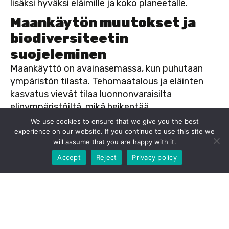
lisäksi hyväksi eläimille ja koko planeetalle.
Maankäytön muutokset ja
biodiversiteetin
suojeleminen
Maankäyttö on avainasemassa, kun puhutaan
ympäristön tilasta. Tehomaatalous ja eläinten
kasvatus vievät tilaa luonnonvaraisilta
elinympäristöiltä, mikä heikentää
biodiversiteettiä. Vegaaniruokavalion suosiminen
We use cookies to ensure that we give you the best
voi auttaa muuttamaan tätä suuntausta.
experience on our website. If you continue to use this site we
will assume that you are happy with it.
-10% kun tilaat nouto verkkokaupastamme. Tilaa
Kasviperäisen ruokavalion myötä maankäyttö voi
nyt!
olla tehokkaampaa, sillä kasvien viljely vaatii
Accept
Reject
Privacy policy
vähemmän tilaa kuin eläinten kasvatus. Tämä
mahdollistaa luonnonalueiden säilymisen ja
eläinlajien suojelun.
Ravintolassamme valitaan huolella kaikki raaka-
aineet, suosien kestäviä ja ympäristöystävällisiä