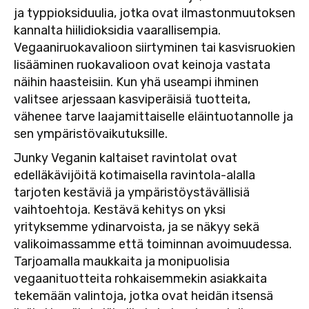
ja typpioksiduulia, jotka ovat ilmastonmuutoksen
kannalta hiilidioksidia vaarallisempia.
Vegaaniruokavalioon siirtyminen tai kasvisruokien
lisääminen ruokavalioon ovat keinoja vastata
näihin haasteisiin. Kun yhä useampi ihminen
valitsee arjessaan kasviperäisiä tuotteita,
vähenee tarve laajamittaiselle eläintuotannolle ja
sen ympäristövaikutuksille.
Junky Veganin kaltaiset ravintolat ovat
edelläkävijöitä kotimaisella ravintola-alalla
tarjoten kestäviä ja ympäristöystävällisiä
vaihtoehtoja. Kestävä kehitys on yksi
yrityksemme ydinarvoista, ja se näkyy sekä
valikoimassamme että toiminnan avoimuudessa.
Tarjoamalla maukkaita ja monipuolisia
vegaanituotteita rohkaisemmekin asiakkaita
tekemään valintoja, jotka ovat heidän itsensä