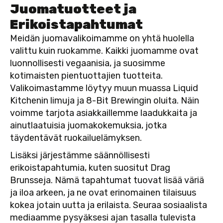
Juomatuotteet ja
Erikoistapahtumat
Meidän juomavalikoimamme on yhtä huolella
valittu kuin ruokamme. Kaikki juomamme ovat
luonnollisesti vegaanisia, ja suosimme
kotimaisten pientuottajien tuotteita.
Valikoimastamme löytyy muun muassa Liquid
Kitchenin limuja ja 8-Bit Brewingin oluita. Näin
voimme tarjota asiakkaillemme laadukkaita ja
ainutlaatuisia juomakokemuksia, jotka
täydentävät ruokailuelämyksen.
Lisäksi järjestämme säännöllisesti
erikoistapahtumia, kuten suositut Drag
Brunsseja. Nämä tapahtumat tuovat lisää väriä
ja iloa arkeen, ja ne ovat erinomainen tilaisuus
kokea jotain uutta ja erilaista. Seuraa sosiaalista
mediaamme pysyäksesi ajan tasalla tulevista