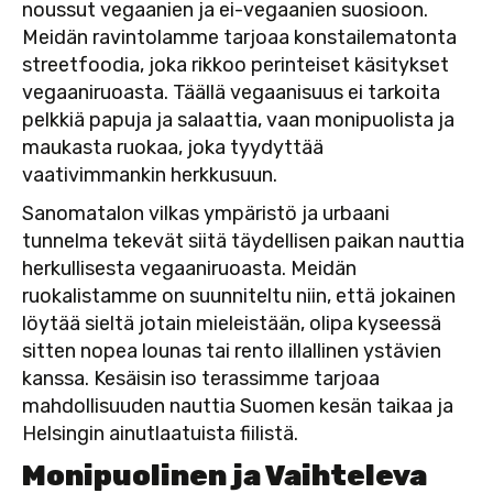
noussut vegaanien ja ei-vegaanien suosioon.
Meidän ravintolamme tarjoaa konstailematonta
streetfoodia, joka rikkoo perinteiset käsitykset
vegaaniruoasta. Täällä vegaanisuus ei tarkoita
pelkkiä papuja ja salaattia, vaan monipuolista ja
maukasta ruokaa, joka tyydyttää
vaativimmankin herkkusuun.
Sanomatalon vilkas ympäristö ja urbaani
tunnelma tekevät siitä täydellisen paikan nauttia
herkullisesta vegaaniruoasta. Meidän
ruokalistamme on suunniteltu niin, että jokainen
löytää sieltä jotain mieleistään, olipa kyseessä
sitten nopea lounas tai rento illallinen ystävien
kanssa. Kesäisin iso terassimme tarjoaa
mahdollisuuden nauttia Suomen kesän taikaa ja
Helsingin ainutlaatuista fiilistä.
Monipuolinen ja Vaihteleva