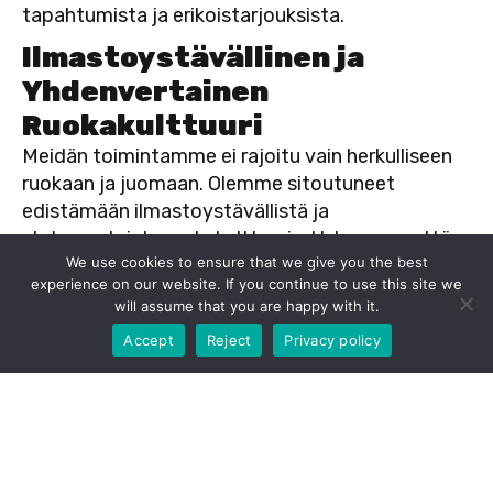
tapahtumista ja erikoistarjouksista.
Ilmastoystävällinen ja
Yhdenvertainen
Ruokakulttuuri
Meidän toimintamme ei rajoitu vain herkulliseen
ruokaan ja juomaan. Olemme sitoutuneet
edistämään ilmastoystävällistä ja
yhdenvertaista ruokakulttuuria. Uskomme, että
We use cookies to ensure that we give you the best
ruoka yhdistää ihmisiä ja rakentaa siltoja eri
experience on our website. If you continue to use this site we
taustoista tulevien ihmisten välille. Siksi
will assume that you are happy with it.
-10% kun tilaat nouto verkkokaupastamme. Tilaa
haluamme tarjota turvallisen ja tervetulleen
nyt!
Accept
Reject
Privacy policy
ympäristön kaikille, riippumatta siitä, mistä he
tulevat.
Toimintaamme ohjaa voimakkaasti tasa-arvo,
yhdenvertaisuus ja sateenkaariarvot. Haluamme
olla etulinjassa luomassa muutosta ja tekemässä