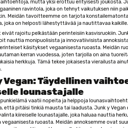
aihtoehtoja, mutta yksi erottuu erityisesti joukosta. 
gaaninen ravintola, joka on tehnyt vaikutuksen niin paika
inkin. Meidän tavoitteemme on tarjota konstailematont
, joka on helposti lähestyttävää ja nautittavaa kaikille
eivät rajoitu pelkästään perinteisiin kasvisruokiin. Jun
it nauttia monipuolisista ja innovatiivisista annoksista
erinteiset käsitykset vegaanisesta ruoasta. Meidän r
utaman kerran vuodessa, joten tarjolla on aina tuoreit
aisia herkkuja. Tämä tekee jokaisesta vierailusta ainu
.
y Vegan: Täydellinen vaihto
selle lounastajalle
upunkielämä vaatii nopeita ja helppoja lounasvaihtoeh
ta, että pitäisi tinkiä mausta tai laadusta. Junk y Vegan
alinta kiireiselle lounastajalle, joka haluaa nauttia herku
a vegaanisesta ruoasta. Meidän annoksemme ovat suunn