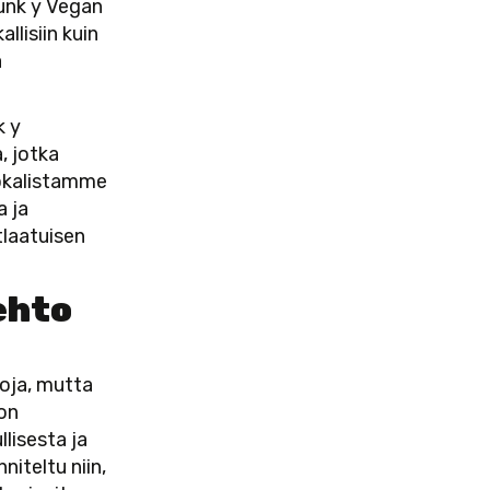
Junk y Vegan
llisiin kuin
a
.
k y
, jotka
uokalistamme
a ja
tlaatuisen
ehto
toja, mutta
 on
llisesta ja
iteltu niin,