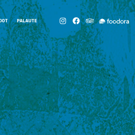



DOT
PALAUTE