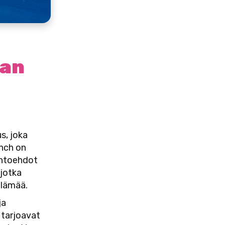
gan
s, joka
unch on
ihtoehdot
 jotka
ielämää.
ja
 tarjoavat