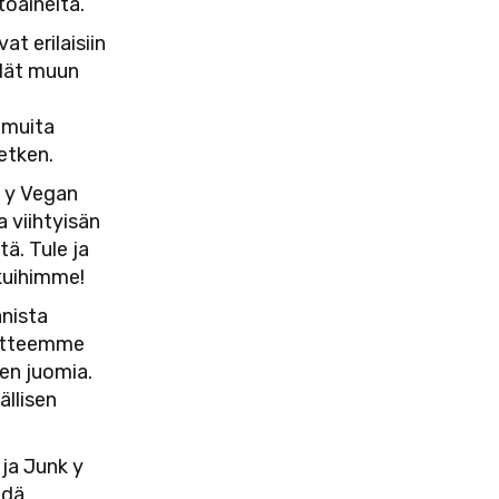
toaineita.
t erilaisiin
ydät muun
 muita
etken.
k y Vegan
 viihtyisän
tä. Tule ja
kkuihimme!
nista
uotteemme
en juomia.
llisen
ja Junk y
hdä