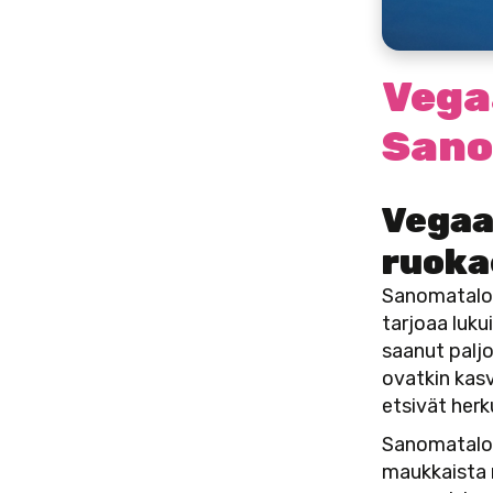
Vega
Sano
Vegaa
ruoka
Sanomatalo 
tarjoaa luku
saanut palj
ovatkin kasv
etsivät herk
Sanomataloss
maukkaista r