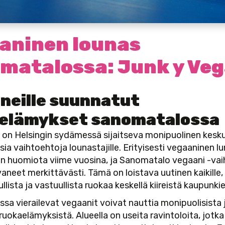
aninen lounas
matalossa: Junk y Ve
neille suunnatut
elämykset sanomatalossa
on Helsingin sydämessä sijaitseva monipuolinen kesku
isia vaihtoehtoja lounastajille. Erityisesti vegaaninen l
on huomiota viime vuosina, ja Sanomatalo vegaani -va
aneet merkittävästi. Tämä on loistava uutinen kaikille,
ullista ja vastuullista ruokaa keskellä kiireistä kaupunk
a vierailevat vegaanit voivat nauttia monipuolisista 
uokaelämyksistä. Alueella on useita ravintoloita, jotka