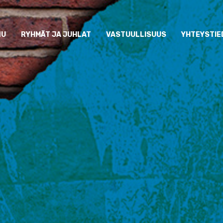
NU
RYHMÄT JA JUHLAT
VASTUULLISUUS
YHTEYSTIE