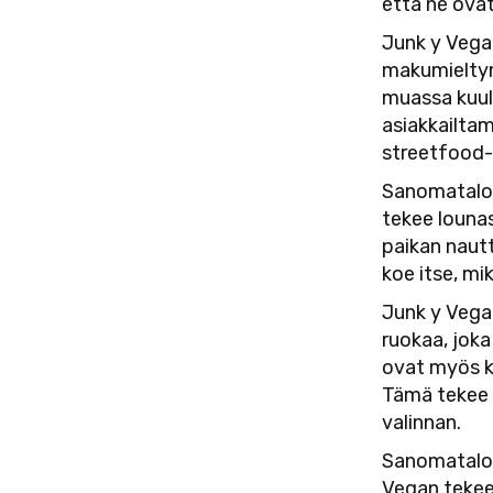
että ne ovat
Junk y Vegan
makumieltym
muassa kuulu
asiakkailtam
streetfood-h
Sanomatalo 
tekee louna
paikan nautt
koe itse, mi
Junk y Vega
ruokaa, jok
ovat myös k
Tämä tekee 
valinnan.
Sanomatalo 
Vegan tekee