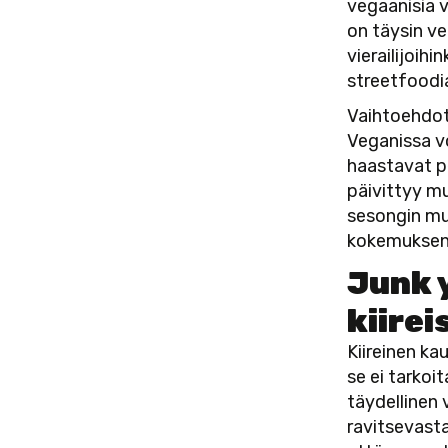
vegaanisia v
on täysin ve
vierailijoih
streetfoodia
Vaihtoehdot 
Veganissa vo
haastavat p
päivittyy mu
sesongin muk
kokemuksen
Junk 
kiirei
Kiireinen ka
se ei tarkoi
täydellinen v
ravitsevast