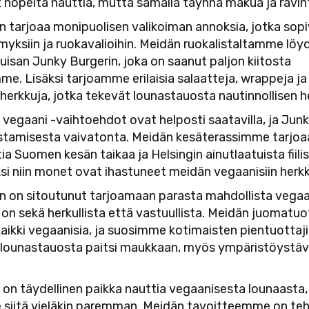
 nopeita nauttia, mutta samalla täynnä makua ja ravin
 tarjoaa monipuolisen valikoiman annoksia, jotka sopiva
yksiin ja ruokavalioihin. Meidän ruokalistaltamme lö
isan Junky Burgerin, joka on saanut paljon kiitosta
me. Lisäksi tarjoamme erilaisia salaatteja, wrappeja ja
erkkuja, jotka tekevät lounastauosta nautinnollisen h
vegaani -vaihtoehdot ovat helposti saatavilla, ja Jun
stamisesta vaivatonta. Meidän kesäterassimme tarjoaa
ia Suomen kesän taikaa ja Helsingin ainutlaatuista fiilis
ksi niin monet ovat ihastuneet meidän vegaanisiin her
n on sitoutunut tarjoamaan parasta mahdollista vegaa
a on sekä herkullista että vastuullista. Meidän juomat
aikki vegaanisia, ja suosimme kotimaisten pientuottaji
lounastauosta paitsi maukkaan, myös ympäristöystävä
on täydellinen paikka nauttia vegaanisesta lounaasta, 
 siitä vieläkin paremman. Meidän tavoitteemme on te