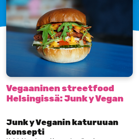
Vegaaninen streetfood
Helsingissä: Junk y Vegan
Junk y Veganin katuruuan
konsepti