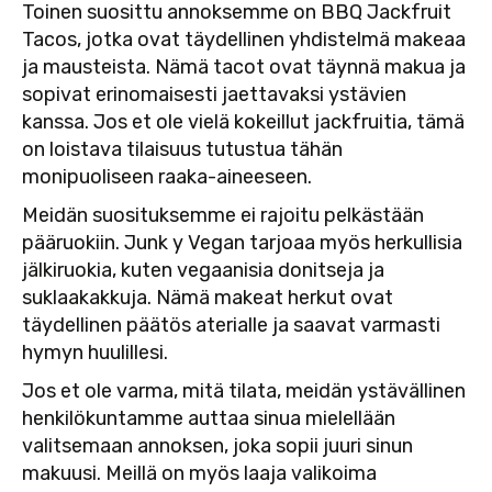
Toinen suosittu annoksemme on BBQ Jackfruit
Tacos, jotka ovat täydellinen yhdistelmä makeaa
ja mausteista. Nämä tacot ovat täynnä makua ja
sopivat erinomaisesti jaettavaksi ystävien
kanssa. Jos et ole vielä kokeillut jackfruitia, tämä
on loistava tilaisuus tutustua tähän
monipuoliseen raaka-aineeseen.
Meidän suosituksemme ei rajoitu pelkästään
pääruokiin. Junk y Vegan tarjoaa myös herkullisia
jälkiruokia, kuten vegaanisia donitseja ja
suklaakakkuja. Nämä makeat herkut ovat
täydellinen päätös aterialle ja saavat varmasti
hymyn huulillesi.
Jos et ole varma, mitä tilata, meidän ystävällinen
henkilökuntamme auttaa sinua mielellään
valitsemaan annoksen, joka sopii juuri sinun
makuusi. Meillä on myös laaja valikoima