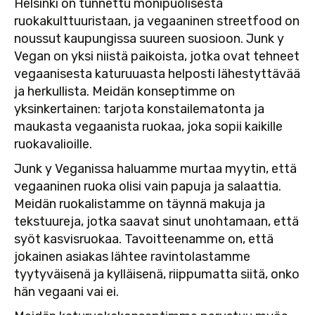
Helsinki on tunnettu monipuolisesta
ruokakulttuuristaan, ja vegaaninen streetfood on
noussut kaupungissa suureen suosioon. Junk y
Vegan on yksi niistä paikoista, jotka ovat tehneet
vegaanisesta katuruuasta helposti lähestyttävää
ja herkullista. Meidän konseptimme on
yksinkertainen: tarjota konstailematonta ja
maukasta vegaanista ruokaa, joka sopii kaikille
ruokavalioille.
Junk y Veganissa haluamme murtaa myytin, että
vegaaninen ruoka olisi vain papuja ja salaattia.
Meidän ruokalistamme on täynnä makuja ja
tekstuureja, jotka saavat sinut unohtamaan, että
syöt kasvisruokaa. Tavoitteenamme on, että
jokainen asiakas lähtee ravintolastamme
tyytyväisenä ja kylläisenä, riippumatta siitä, onko
hän vegaani vai ei.