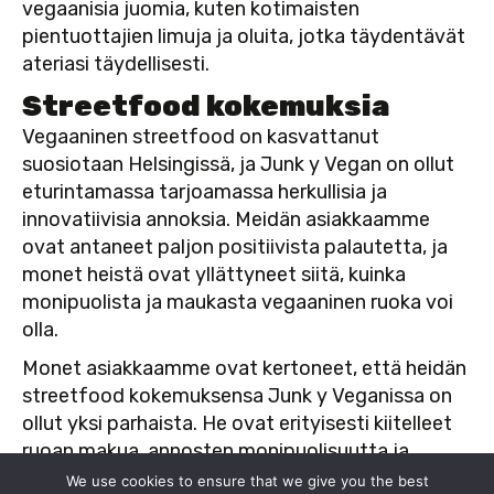
vegaanisia juomia, kuten kotimaisten
pientuottajien limuja ja oluita, jotka täydentävät
ateriasi täydellisesti.
Streetfood kokemuksia
Vegaaninen streetfood on kasvattanut
suosiotaan Helsingissä, ja Junk y Vegan on ollut
eturintamassa tarjoamassa herkullisia ja
innovatiivisia annoksia. Meidän asiakkaamme
ovat antaneet paljon positiivista palautetta, ja
monet heistä ovat yllättyneet siitä, kuinka
monipuolista ja maukasta vegaaninen ruoka voi
olla.
Monet asiakkaamme ovat kertoneet, että heidän
streetfood kokemuksensa Junk y Veganissa on
ollut yksi parhaista. He ovat erityisesti kiitelleet
ruoan makua, annosten monipuolisuutta ja
ravintolan rentoa ja ystävällistä ilmapiiriä. Meille
We use cookies to ensure that we give you the best