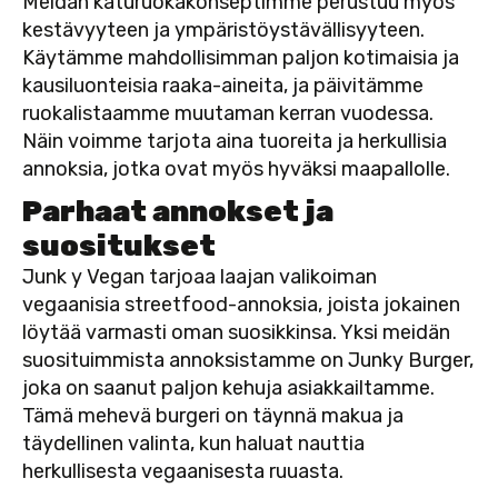
Meidän katuruokakonseptimme perustuu myös
kestävyyteen ja ympäristöystävällisyyteen.
Käytämme mahdollisimman paljon kotimaisia ja
kausiluonteisia raaka-aineita, ja päivitämme
ruokalistaamme muutaman kerran vuodessa.
Näin voimme tarjota aina tuoreita ja herkullisia
annoksia, jotka ovat myös hyväksi maapallolle.
Parhaat annokset ja
suositukset
Junk y Vegan tarjoaa laajan valikoiman
vegaanisia streetfood-annoksia, joista jokainen
löytää varmasti oman suosikkinsa. Yksi meidän
suosituimmista annoksistamme on Junky Burger,
joka on saanut paljon kehuja asiakkailtamme.
Tämä mehevä burgeri on täynnä makua ja
täydellinen valinta, kun haluat nauttia
herkullisesta vegaanisesta ruuasta.