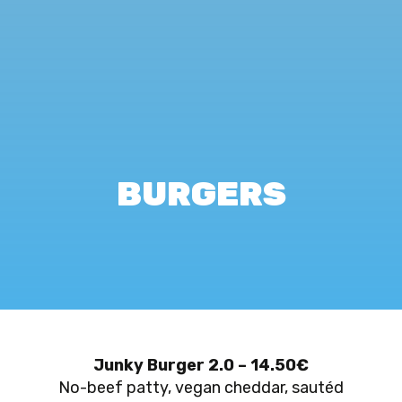
BURGERS
Junky Burger 2.0 – 14.50€
No-beef patty, vegan cheddar, sautéd