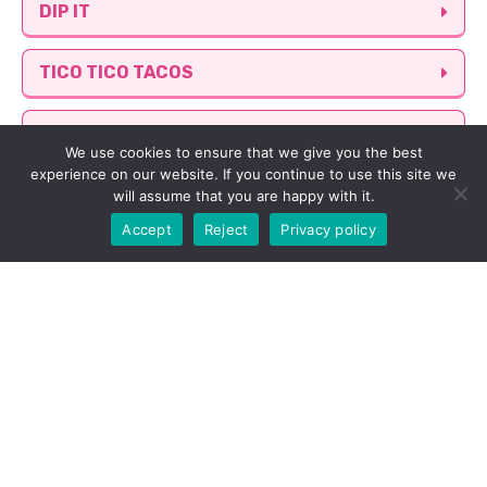
DIP IT

TICO TICO TACOS

KIDS MENU

We use cookies to ensure that we give you the best
experience on our website. If you continue to use this site we
DESSERTS

will assume that you are happy with it.
-10% kun tilaat nouto verkkokaupastamme. Tilaa
nyt!
Accept
Reject
Privacy policy
YHTEYSTIEDOT